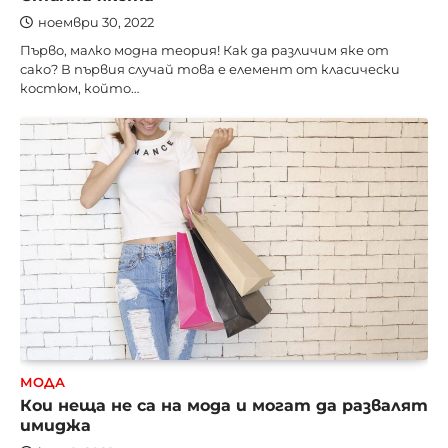
ноември 30, 2022
Първо, малко модна теория! Как да различим яке от
сако? В първия случай това е елемент от класически
костюм, който…
МОДА
Кои неща не са на мода и могат да развалят
имиджа