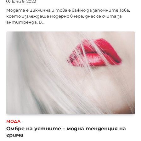
юни 9, 2022
Модата е циклична и това е важно да запомните Това,
което изглеждаше модерно вчера, днес се счита за
антитренда. В…
МОДА
Омбре на устните – модна тенденция на
грима