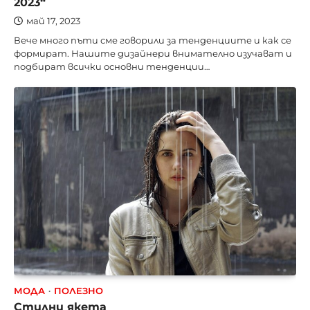
2023“
май 17, 2023
Вече много пъти сме говорили за тенденциите и как се
формират. Нашите дизайнери внимателно изучават и
подбират всички основни тенденции…
МОДА
ПОЛЕЗНО
Стилни якета