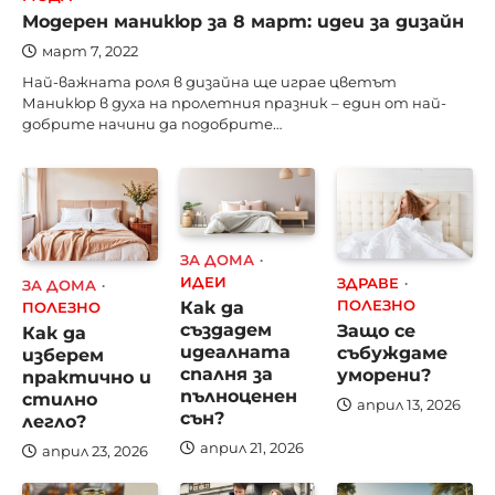
Модерен маникюр за 8 март: идеи за дизайн
март 7, 2022
Най-важната роля в дизайна ще играе цветът
Маникюр в духа на пролетния празник – един от най-
добрите начини да подобрите…
ЗА ДОМА
ИДЕИ
ЗДРАВЕ
ЗА ДОМА
Как да
ПОЛЕЗНО
ПОЛЕЗНО
създадем
Защо се
Как да
идеалната
събуждаме
изберем
спалня за
уморени?
практично и
пълноценен
стилно
април 13, 2026
сън?
легло?
април 21, 2026
април 23, 2026