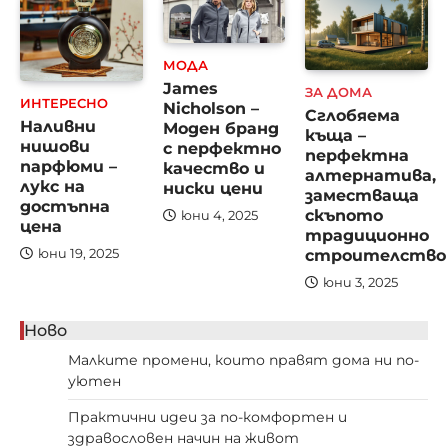
МОДА
James
ЗА ДОМА
ИНТЕРЕСНО
Nicholson –
Сглобяема
Наливни
Моден бранд
къща –
нишови
с перфектно
перфектна
парфюми –
качество и
алтернатива,
лукс на
ниски цени
заместваща
достъпна
скъпото
юни 4, 2025
цена
традиционно
строителство
юни 19, 2025
юни 3, 2025
Ново
Малките промени, които правят дома ни по-
уютен
Практични идеи за по-комфортен и
здравословен начин на живот