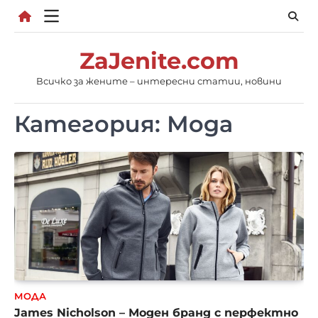
Skip
to
content
ZaJenite.com
Всичко за жените – интересни статии, новини
Категория:
Мода
МОДА
James Nicholson – Моден бранд с перфектно