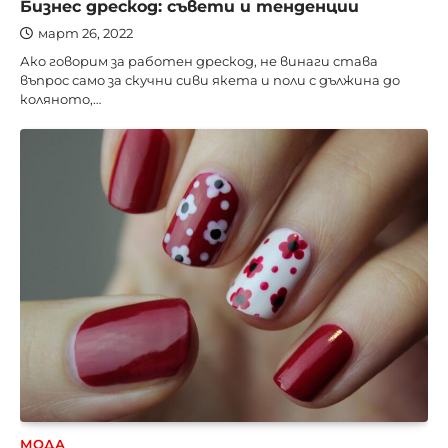
Бизнес дрескод: съвети и тенденции
март 26, 2022
Ако говорим за работен дрескод, не винаги става
въпрос само за скучни сиви якета и поли с дължина до
коляното,…
МОДА