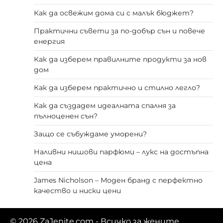
Как да освежим дома си с малък бюджет?
Практични съвети за по-добър сън и повече
енергия
Как да изберем правилните продукти за нов
дом
Как да изберем практично и стилно легло?
Как да създадем идеалната спалня за
пълноценен сън?
Защо се събуждаме уморени?
Наливни нишови парфюми – лукс на достъпна
цена
James Nicholson – Моден бранд с перфектно
качество и ниски цени
© 2026
ZaJenite.com
- Всичко за жените.