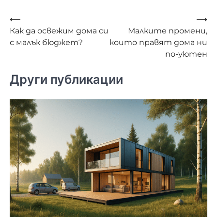
Навигация
⟵
⟶
Как да освежим дома си
Малките промени,
с малък бюджет?
които правят дома ни
по-уютен
Други публикации