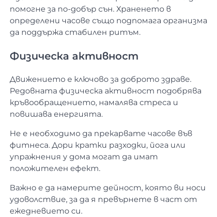
помогне за по-добър сън. Храненето в
определени часове също подпомага организма
да поддържа стабилен ритъм.
Физическа активност
Движението е ключово за доброто здраве.
Редовната физическа активност подобрява
кръвообращението, намалява стреса и
повишава енергията.
Не е необходимо да прекарвате часове във
фитнеса. Дори кратки разходки, йога или
упражнения у дома могат да имат
положителен ефект.
Важно е да намерите дейност, която ви носи
удоволствие, за да я превърнете в част от
ежедневието си.