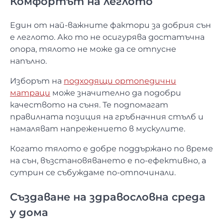
Комфортът на леглото
Един от най-важните фактори за добрия сън
е леглото. Ако то не осигурява достатъчна
опора, тялото не може да се отпусне
напълно.
Изборът на
подходящи ортопедични
матраци
може значително да подобри
качеството на съня. Те подпомагат
правилната позиция на гръбначния стълб и
намаляват напрежението в мускулите.
Когато тялото е добре поддържано по време
на сън, възстановяването е по-ефективно, а
сутрин се събуждаме по-отпочинали.
Създаване на здравословна среда
у дома