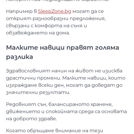
Например в
SleepZone.bg
могат да се
открият разнообразни предложения,
свързани с комфорта на съня и
обзавеждането на дома.
Малките навици правят голяма
разлика
Здравословният начин на живот не изисква
драстични промени. Малките навици, които
изграждаме всеки ден, могат да доведат до
значителни резултати.
Редовният сън, балансираното хранене,
движението и спокойната среда са основата
на доброто здраве.
Когато обръщаме внимание на тези