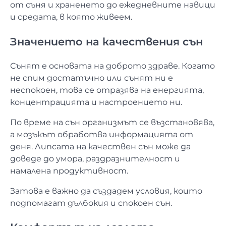
от съня и храненето до ежедневните навици
и средата, в която живеем.
Значението на качествения сън
Сънят е основата на доброто здраве. Когато
не спим достатъчно или сънят ни е
неспокоен, това се отразява на енергията,
концентрацията и настроението ни.
По време на сън организмът се възстановява,
а мозъкът обработва информацията от
деня. Липсата на качествен сън може да
доведе до умора, раздразнителност и
намалена продуктивност.
Затова е важно да създадем условия, които
подпомагат дълбокия и спокоен сън.