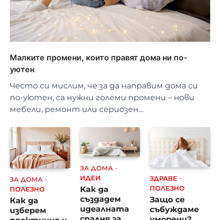
Малките промени, които правят дома ни по-
уютен
Често си мислим, че за да направим дома си
по-уютен, са нужни големи промени – нови
мебели, ремонт или сериозен…
ЗА ДОМА
ИДЕИ
ЗДРАВЕ
ЗА ДОМА
Как да
ПОЛЕЗНО
ПОЛЕЗНО
създадем
Защо се
Как да
идеалната
събуждаме
изберем
спалня за
уморени?
практично и