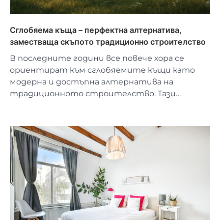
Сглобяема къща – перфектна алтернатива,
заместваща скъпото традиционно строителство
В последните години все повече хора се
ориентират към сглобяемите къщи като
модерна и достъпна алтернатива на
традиционното строителство. Тази…