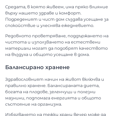
Средата, в която живеем, има пряко влияние
върху нашето здраве и комфорт.
Подреденият и чист дом създава усещане за
спокойствие и улеснява ежедневието.
Редовното проветряване, поддържането на
чистота и използването на естествени
материали могат да подобрят качеството
на въздуха и общото усещане в дома.
Балансирано хранене
Здравословният начин на живот включва и
правилно хранене. Балансираната диета,
богата на плодове, зеленчуци и полезни
мазнини, подпомага енергията и общото
състояние на организма.
Избягването на тежки храни вечер може да