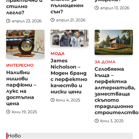
пълноценен
стилно
април 13, 2026
сън?
легло?
април 21, 2026
април 23, 2026
МОДА
James
ЗА ДОМА
ИНТЕРЕСНО
Nicholson –
Сглобяема
Наливни
Моден бранд
къща –
нишови
с перфектно
перфектна
парфюми –
качество и
алтернатива,
лукс на
ниски цени
заместваща
достъпна
скъпото
юни 4, 2025
цена
традиционно
строителство
юни 19, 2025
юни 3, 2025
Ново