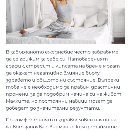
В забързаното ежедневие често забравяме
да се грижим за себе си. Натовареният
график, стресът и липсата на време могат
да окажат негативно влияние върху
здравето и общото ни състояние. Въпреки
това не е необходимо да правим драстични
промени, за да подобрим начина си на живот.
Малките, но постоянни навици могат да
доведат до значителни резултати.
По-комфортният и здравословен начин на
живот започва с внимание към детайлите –