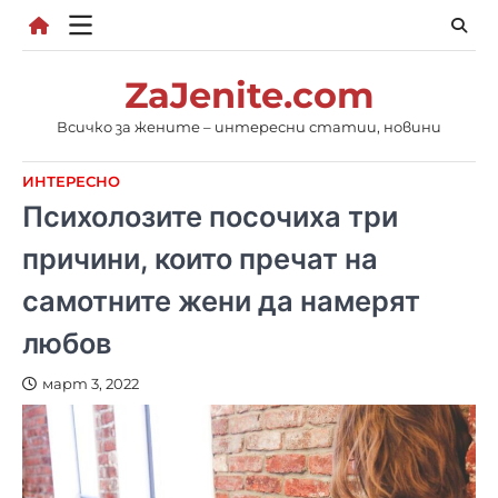
Skip
to
content
ZaJenite.com
Всичко за жените – интересни статии, новини
ИНТЕРЕСНО
Психолозите посочиха три
причини, които пречат на
самотните жени да намерят
любов
март 3, 2022