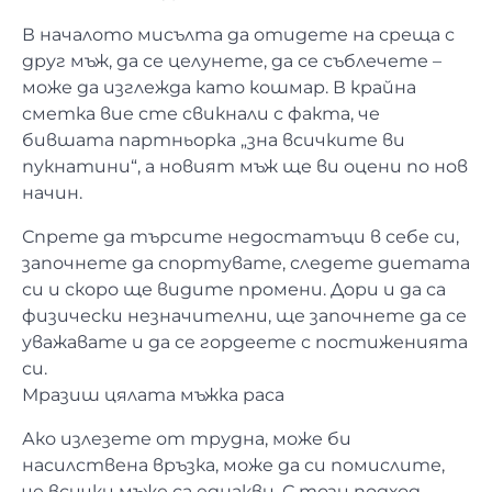
В началото мисълта да отидете на среща с
друг мъж, да се целунете, да се съблечете –
може да изглежда като кошмар. В крайна
сметка вие сте свикнали с факта, че
бившата партньорка „зна всичките ви
пукнатини“, а новият мъж ще ви оцени по нов
начин.
Спрете да търсите недостатъци в себе си,
започнете да спортувате, следете диетата
си и скоро ще видите промени. Дори и да са
физически незначителни, ще започнете да се
уважавате и да се гордеете с постиженията
си.
Мразиш цялата мъжка раса
Ако излезете от трудна, може би
насилствена връзка, може да си помислите,
че всички мъже са еднакви. С този подход