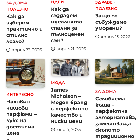
ИДЕИ
ЗДРАВЕ
ЗА ДОМА
Как да
ПОЛЕЗНО
ПОЛЕЗНО
създадем
Защо се
Как да
идеалната
събуждаме
изберем
спалня за
уморени?
практично и
пълноценен
стилно
април 13, 2026
сън?
легло?
април 21, 2026
април 23, 2026
МОДА
James
ЗА ДОМА
ИНТЕРЕСНО
Nicholson –
Сглобяема
Наливни
Моден бранд
къща –
нишови
с перфектно
перфектна
парфюми –
качество и
алтернатива,
лукс на
ниски цени
заместваща
достъпна
скъпото
юни 4, 2025
цена
традиционно