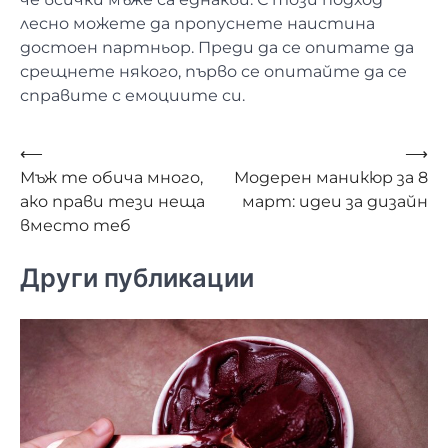
лесно можете да пропуснете наистина
достоен партньор. Преди да се опитате да
срещнете някого, първо се опитайте да се
справите с емоциите си.
Навигация
⟵
⟶
Мъж те обича много,
Модерен маникюр за 8
ако прави тези неща
март: идеи за дизайн
вместо теб
Други публикации