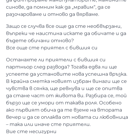
синове, да помним как да „мравим“, да се
разочароваме и отново да вярваме.
Защо се случва все още да сте необвързани,
въпреки че наистина искате да обичате и да
бъдете обичани отново?
Все още сте приятел с бившия си
Останахте ли приятели с бившия си
партньор след развода? Тогава едва ли ще
успеете да установите нова успешна връзка.
В крайна сметка новият избран винаги ще се
чувства в сянка, ще ревнува и ще се опитва
да стане част от живота ви. Разбира се, той
бързо ще се умори от такава роля. Особено
ако първият обича да те вземе на втората
вечер и да се оплаква от новата си любовница
– така или иначе сте приятели.
Вие сте несигурни