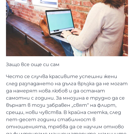
Защо все още си сам
Често се случва красивите успешни жени
след разпадането на дълга връзка да не могат
да намерят нова любов и да останат
самотни с години. За мнозина е трудно да се
върнат в този забравен „свят“ на флирт,
срещи, нови чувства. В крайна сметка, след
пет-десет години стабилност в
отношенията, трябва да се научим отново
да филтрираме манипулаторите, мамините