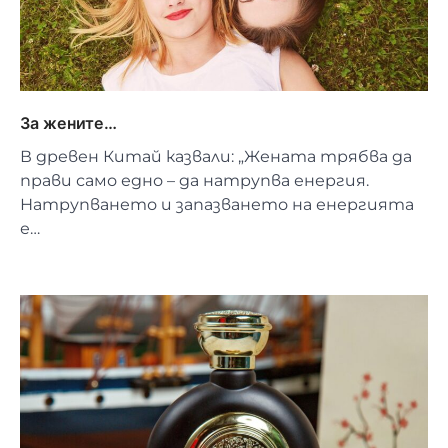
За жените…
В древен Китай казвали: „Жената трябва да
прави само едно – да натрупва енергия.
Натрупването и запазването на енергията
е…