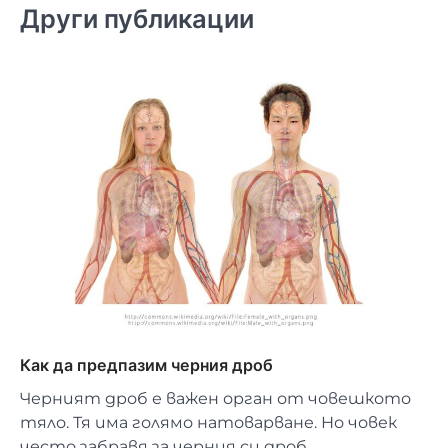
Други публикации
Как да предпазим черния дроб
Черният дроб е важен орган от човешкото
тяло. Тя има голямо натоварване. Но човек
често забравя за черния си дроб…