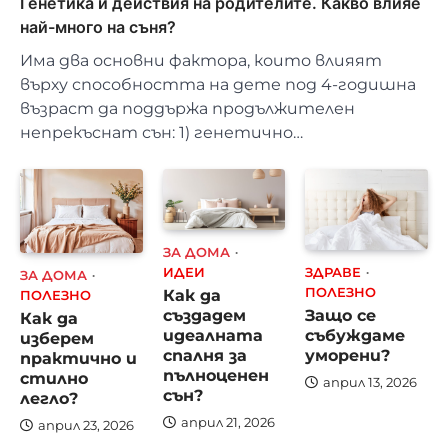
Генетика и действия на родителите. Какво влияе
най-много на съня?
Има два основни фактора, които влияят
върху способността на дете под 4-годишна
възраст да поддържа продължителен
непрекъснат сън: 1) генетично…
ЗА ДОМА
ИДЕИ
ЗДРАВЕ
ЗА ДОМА
Как да
ПОЛЕЗНО
ПОЛЕЗНО
създадем
Защо се
Как да
идеалната
събуждаме
изберем
спалня за
уморени?
практично и
пълноценен
стилно
април 13, 2026
сън?
легло?
април 21, 2026
април 23, 2026