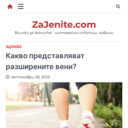
Skip
to
content
ZaJenite.com
Всичко за жените – интересни статии, новини
ЗДРАВЕ
Какво представляват
разширените вени?
септември 28, 2022