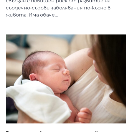
свързан с повишен риск от развитие на
сърдечно-съдови заболявания по-късно в
живота. Има обаче…