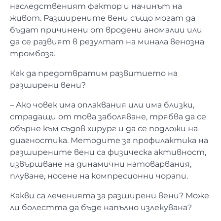
наследственият фактор и начинът на
живот. Разширените вени също могат да
бъдат причинени от вродени аномалии или
да се развият в резултат на минала венозна
тромбоза.
Как да предотвратим развитието на
разширени вени?
– Ако човек има оплаквания или има близки,
страдащи от това заболяване, трябва да се
обърне към съдов хирург и да се подложи на
диагностика. Методите за профилактика на
разширените вени са физическа активност,
извършване на динамични натоварвания,
плуване, носене на компресионни чорапи.
Какви са леченията за разширени вени? Може
ли болестта да бъде напълно излекувана?