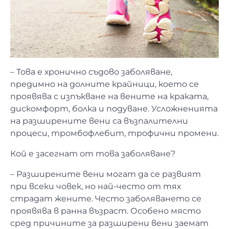
– Това е хронично съдово заболяване,
предимно на долните крайници, което се
проявява с изпъкване на вените на краката,
дискомфорт, болка и подуване. Усложненията
на разширените вени са възпалителни
процеси, тромбофлебит, трофични промени.
Кой е засегнат от това заболяване?
– Разширените вени могат да се развият
при всеки човек, но най-често от тях
страдат жените. Често заболяването се
проявява в ранна възраст. Особено място
сред причините за разширени вени заемат