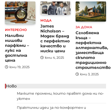
МОДА
James
ЗА ДОМА
ИНТЕРЕСНО
Nicholson –
Сглобяема
Наливни
Моден бранд
къща –
нишови
с перфектно
перфектна
парфюми –
качество и
алтернатива,
лукс на
ниски цени
заместваща
достъпна
скъпото
юни 4, 2025
цена
традиционно
строителство
юни 19, 2025
юни 3, 2025
Ново
Малките промени, които правят дома ни по-
уютен
Практични идеи за по-комфортен и