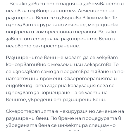
– Всичко зависи от стадия на заболяването и
неговия първопричинител. Лечението на
разширени вени се извършва в комплекс. Те
използват хирургично лечение, медицинска
подкрепа и компресионна терапия. Всичко
зависи от стадия на разширените вени и
неговото разпространение.
Разширените вени не могат да се лекуват
консервативно с мехлеми или лекарства. Те
се използват само за предотвратяване на по-
нататъшни промени. Склеротерапията и
ендовенозната лазерна коагулация сега се
използват за коригиране на области на
вените, увредени от разширени вени.
Склеротерапията е нехирургично лечение на
разширени вени. По време на процедурата в
увредената вена се инжектира специално