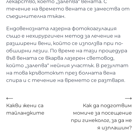
лекарство, което „залепва“ вената. С
течение на времето вената се замества от
съединителна тъкан.
Ендовенозната лазерна фотокоагулация
също е нехирургичен метод за лечение на
разширени вени, който се използва при по-
обширни лезии. По време на тази процедура
във вената се вкарва лазерен световод,
който „залепва“ нейния участък. В резултат
на това кръвотокът през болната вена
спира и с течение на времето се разтваря.
Навигация
⟵
⟶
Какви жени са
Как да подготвим
тайландките
момиче за посещение
при гинеколог, за да не
я изплашим?