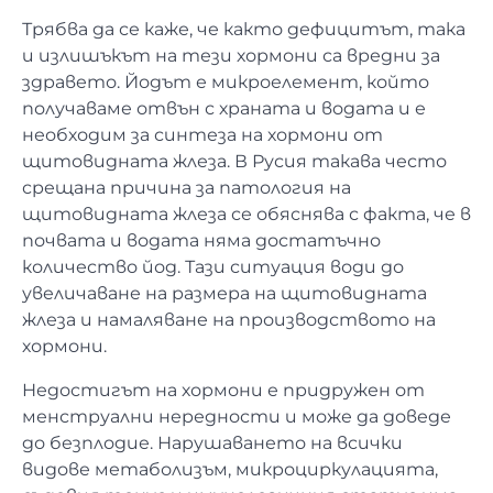
Трябва да се каже, че както дефицитът, така
и излишъкът на тези хормони са вредни за
здравето. Йодът е микроелемент, който
получаваме отвън с храната и водата и е
необходим за синтеза на хормони от
щитовидната жлеза. В Русия такава често
срещана причина за патология на
щитовидната жлеза се обяснява с факта, че в
почвата и водата няма достатъчно
количество йод. Тази ситуация води до
увеличаване на размера на щитовидната
жлеза и намаляване на производството на
хормони.
Недостигът на хормони е придружен от
менструални нередности и може да доведе
до безплодие. Нарушаването на всички
видове метаболизъм, микроциркулацията,