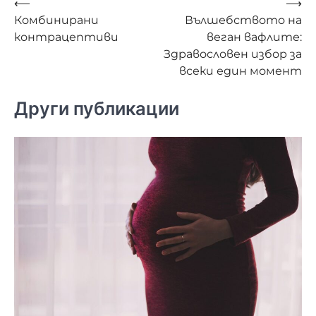
Навигация
⟵
⟶
Комбинирани
Вълшебството на
контрацептиви
веган вафлите:
Здравословен избор за
всеки един момент
Други публикации