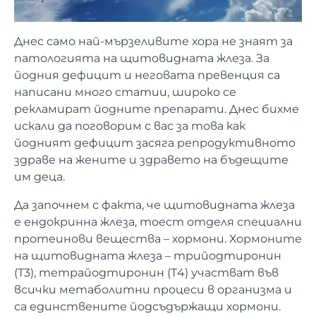
Днес само най-мързеливите хора не знаят за
патологията на щитовидната жлеза. За
йодния дефицит и неговата превенция са
написани много статии, широко се
рекламират йодните препарати. Днес бихме
искали да поговорим с вас за това как
йодният дефицит засяга репродуктивното
здраве на жените и здравето на бъдещите
им деца.
Да започнем с факта, че щитовидната жлеза
е ендокринна жлеза, тоест отделя специални
протеинови вещества – хормони. Хормоните
на щитовидната жлеза – трийодтиронин
(Т3), тетрайодтиронин (Т4) участват във
всички метаболитни процеси в организма и
са единствените йодсъдържащи хормони.