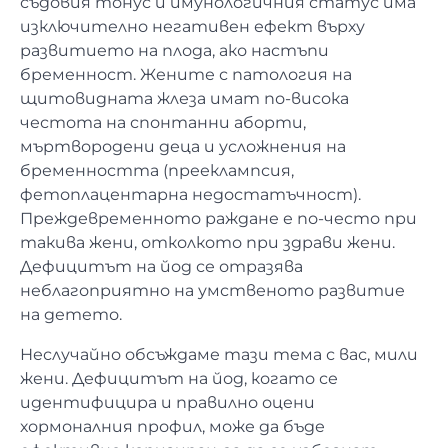
съдовия тонус и имунологичния статус има
изключително негативен ефект върху
развитието на плода, ако настъпи
бременност. Жените с патология на
щитовидната жлеза имат по-висока
честота на спонтанни аборти,
мъртвородени деца и усложнения на
бременността (прееклампсия,
фетоплацентарна недостатъчност).
Преждевременното раждане е по-често при
такива жени, отколкото при здрави жени.
Дефицитът на йод се отразява
неблагоприятно на умственото развитие
на детето.
Неслучайно обсъждаме тази тема с вас, мили
жени. Дефицитът на йод, когато се
идентифицира и правилно оцени
хормоналния профил, може да бъде