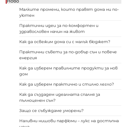
Ново
Малките промени, които правят дома ни по-
уютен
Практични идеи за по-комфортен и
здравословен начин на живот
Как да освежим дома си с малък бюджет?
Практични съвети за по-добър сън и повече
енергия
Как да изберем правилните продукти за нов
дом
Как да изберем практично и стилно легло?
Как да създадем идеалната спалня за
пълноценен сън?
Защо се събуждаме уморени?
Наливни нишови парфюми – лукс на достъпна
цена