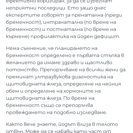
ефективно коригиран, за да се избегнат
неприятни последици. Ето защо днес
експертите говорят за пренатална (преди
бременност), интранатална (по време на
бременност) и постнатална (по време на
кърмене) профилактика на йоден дефицит.
Няма съмнение, че планирането на
бременност определено е първата стъпка в
желанието да имаме здраво и щастливо
потомство. Препоръчваме на всички жени да
преминат ултразвукова диагностика на
щитовидната жлеза, определяне на нейния
обем и определяне на хормоните на
щитовидната жлеза. По време на
бременност също се препоръчва
провеждането на подобно изследване.
Както вече знаете, йодът влиза в тялото
отвън. Може да се набави като част от