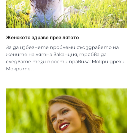
Женското здраве през лятото
За да избегнете проблеми със здравето на
жените на лятна ваканция, трябва да
следвате тези прости правила: Мокри дрехи
Мокрите…