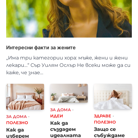
Интересни факти за жените
„Има три категории хора: мъже, жени и жени
лекари…“ Сър Уилям Ослър Не всеки може да си
каже, че знае…
ЗА ДОМА
ИДЕИ
ЗДРАВЕ
ЗА ДОМА
Как да
ПОЛЕЗНО
ПОЛЕЗНО
създадем
Защо се
Как да
идеалната
събуждаме
изберем