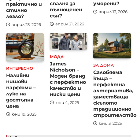
спалня за
уморени?
практично и
пълноценен
стилно
април 13, 2026
сън?
легло?
април 21, 2026
април 23, 2026
МОДА
James
ЗА ДОМА
ИНТЕРЕСНО
Nicholson –
Сглобяема
Наливни
Моден бранд
къща –
нишови
с перфектно
перфектна
парфюми –
качество и
алтернатива,
лукс на
ниски цени
заместваща
достъпна
скъпото
юни 4, 2025
цена
традиционно
строителство
юни 19, 2025
юни 3, 2025