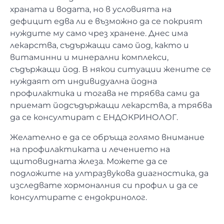
храната и водата, но в условията на
дефицит едва ли е възможно да се покрият
нуждите му само чрез хранене. Днес има
лекарства, съдържащи само йод, както и
витаминни и минерални комплекси,
съдържащи йод. В някои ситуации жените се
нуждаят от индивидуална йодна
профилактика и тогава не трябва сами да
приемат йодсъдържащи лекарства, а трябва
да се консултират с ЕНДОКРИНОЛОГ.
Желателно е да се обръща голямо внимание
на профилактиката и лечението на
щитовидната жлеза. Можете да се
подложите на ултразвукова диагностика, да
изследвате хормоналния си профил и да се
консултирате с ендокринолог.