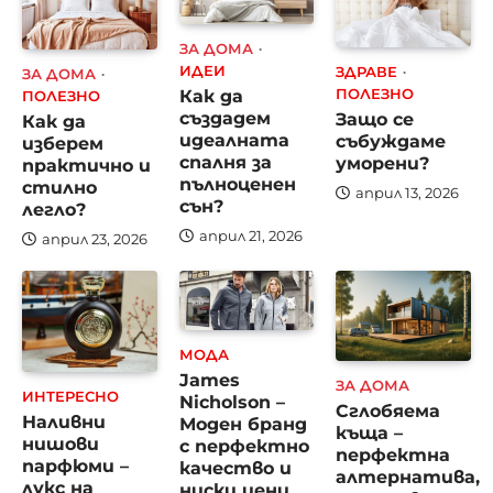
ЗА ДОМА
ИДЕИ
ЗДРАВЕ
ЗА ДОМА
Как да
ПОЛЕЗНО
ПОЛЕЗНО
създадем
Защо се
Как да
идеалната
събуждаме
изберем
спалня за
уморени?
практично и
пълноценен
стилно
април 13, 2026
сън?
легло?
април 21, 2026
април 23, 2026
МОДА
James
ЗА ДОМА
ИНТЕРЕСНО
Nicholson –
Сглобяема
Наливни
Моден бранд
къща –
нишови
с перфектно
перфектна
парфюми –
качество и
алтернатива,
лукс на
ниски цени