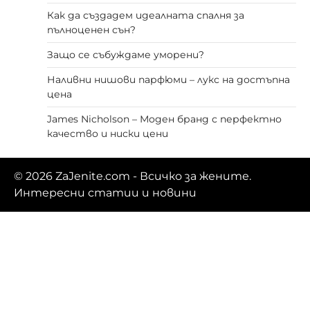
Как да създадем идеалната спалня за
пълноценен сън?
Защо се събуждаме уморени?
Наливни нишови парфюми – лукс на достъпна
цена
James Nicholson – Моден бранд с перфектно
качество и ниски цени
© 2026
ZaJenite.com
- Всичко за жените.
Интересни статии и новини