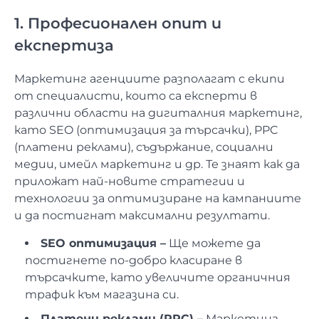
1. Професионален опит и
експертиза
Маркетинг агенциите разполагат с екипи
от специалисти, които са експерти в
различни области на дигиталния маркетинг,
като SEO (оптимизация за търсачки), PPC
(платени реклами), съдържание, социални
медии, имейл маркетинг и др. Те знаят как да
приложат най-новите стратегии и
технологии за оптимизиране на кампаниите
и да постигнат максимални резултати.
SEO оптимизация –
Ще можете да
постигнете по-добро класиране в
търсачките, като увеличите органичния
трафик към магазина си.
Платени реклами (PPC) –
Маркетинг