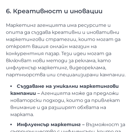
6. Креативност и иновации
Маркетинг агенцията има ресурсите и
опита да създава креативни и иновативни
маркетингови стратегии, които могат да
откроят вашия онлайн магазин на
конкурентния пазар. Тези идеи могат да
включват нови методи за реклама, като
инфлуенсър маркетинг, видеореклама,
партньорства или специализирани кампании.
Създаване на уникални маркетингови
кампании –
Агенцията може да предложи
новаторски подходи, които да привлекат
внимание и да разширят обхвата на
марката.
Инфлуенсър маркетинг –
Възможност за
сътрудничество с инфлуенсъри, които да