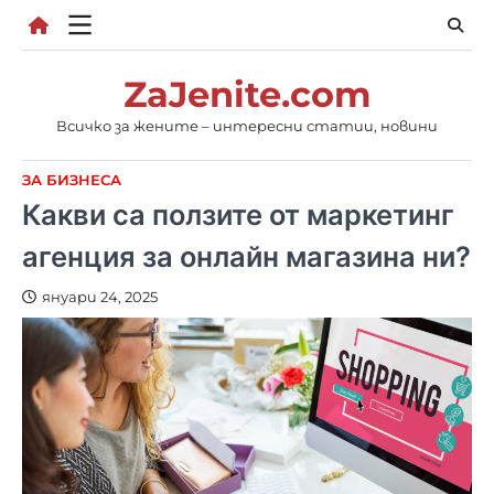
Skip
to
content
ZaJenite.com
Всичко за жените – интересни статии, новини
ЗА БИЗНЕСА
Какви са ползите от маркетинг
агенция за онлайн магазина ни?
януари 24, 2025