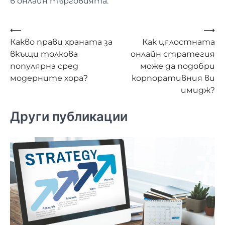
в онлайн търговията.
Навигация
⟵
⟶
Какво прави храната за
Как цялостната
вкъщи толкова
онлайн стратегия
популярна сред
може да подобри
модерните хора?
корпоративния ви
имидж?
Други публикации