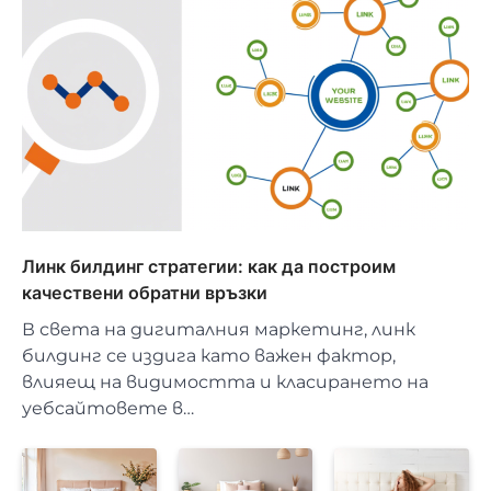
Линк билдинг стратегии: как да построим
качествени обратни връзки
В света на дигиталния маркетинг, линк
билдинг се издига като важен фактор,
влияещ на видимостта и класирането на
уебсайтовете в…