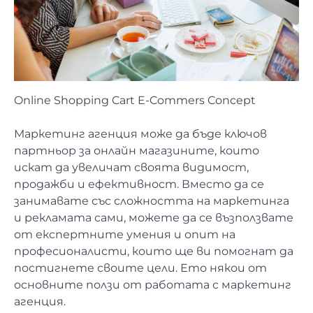
Online Shopping Cart E-Commers Concept
Маркетинг агенция може да бъде ключов
партньор за онлайн магазините, които
искат да увеличат своята видимост,
продажби и ефективност. Вместо да се
занимавате със сложността на маркетинга
и рекламата сами, можете да се възползвате
от експертните умения и опит на
професионалисти, които ще ви помогнат да
постигнете своите цели. Ето някои от
основните ползи от работата с маркетинг
агенция.