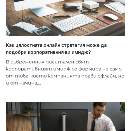
Как цялостната онлайн стратегия може да
подобри корпоративния ви имидж?
В съвременния дигитален свят
корпоративният имидж се формира не само
от това, което компанията прави офлайн, но
и от начина,…