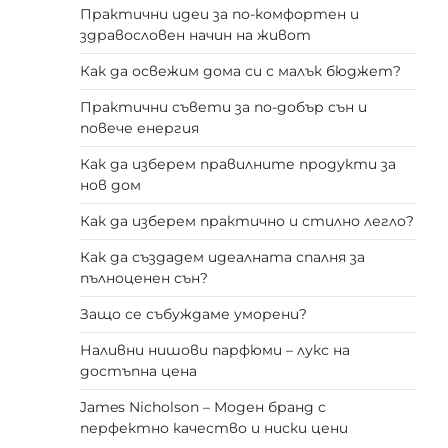
Практични идеи за по-комфортен и
здравословен начин на живот
Как да освежим дома си с малък бюджет?
Практични съвети за по-добър сън и
повече енергия
Как да изберем правилните продукти за
нов дом
Как да изберем практично и стилно легло?
Как да създадем идеалната спалня за
пълноценен сън?
Защо се събуждаме уморени?
Наливни нишови парфюми – лукс на
достъпна цена
James Nicholson – Моден бранд с
перфектно качество и ниски цени