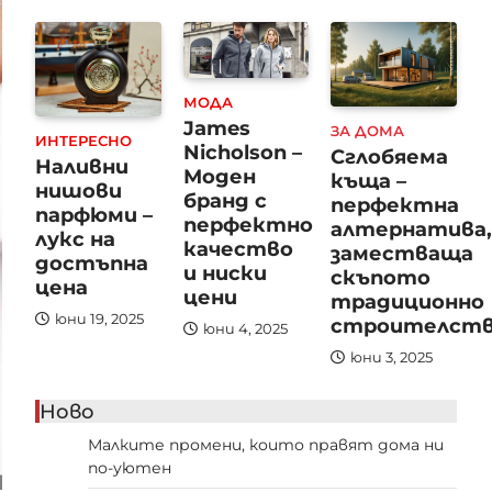
МОДА
James
ЗА ДОМА
ИНТЕРЕСНО
Nicholson –
Сглобяема
Наливни
Моден
къща –
нишови
бранд с
перфектна
парфюми –
перфектно
алтернатива
лукс на
качество
заместваща
достъпна
и ниски
скъпото
цена
цени
традиционно
юни 19, 2025
строителст
юни 4, 2025
юни 3, 2025
Ново
Малките промени, които правят дома ни
по-уютен