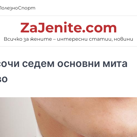
Полезно
Спорт
ZaJenite.com
Всичко за жените – интересни статии, новини
сочи седем основни мита
во