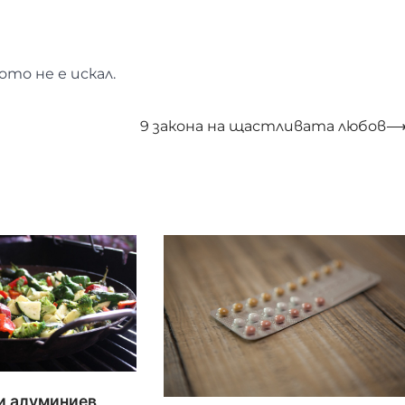
ото не е искал.
9 закона на щастливата любов
и алуминиев