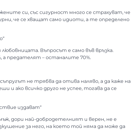
ените си, със сигурност много се страхуват, че
урни, че се хващат само идиоти, а те определено
о“
 любовницата. Въпросът е само във връзка.
%, а предателят – останалите 70%.
съпругът не трябва да отива наляво, а да каже на
еши и ако всичко друго не успее, тогава да се
вствие издават“
 мъж, дори най-добродетелният и верен, не е
зкушение за него, на което той няма да може да