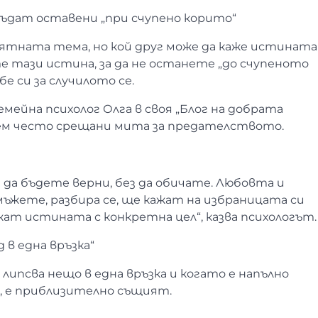
бъдат оставени „при счупено корито“
ятната тема, но кой друг може да каже истината
ете тази истина, за да не останете „до счупеното
е си за случилото се.
мейна психолог Олга в своя „Блог на добрата
едем често срещани мита за предателството.
да бъдете верни, без да обичате. Любовта и
мъжете, разбира се, ще кажат на избраницата си
ат истината с конкретна цел“, казва психологът.
 в една връзка“
липсва нещо в една връзка и когато е напълно
а, е приблизително същият.