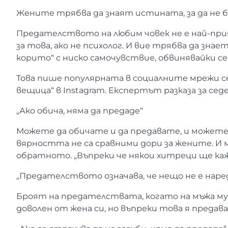
Жените трябва да знаят истината, за да не 
Предателството на любим човек не е най-при
за това, ако не психолог. И вие трябва да зна
корито“ с ниско самочувствие, обвинявайки себ
Това пише популярната в социалните мрежи се
вещица“ в Instagram. Експертът разказа за с
„Ако обича, няма да предаде“
Можете да обичате и да предавате, и можете 
вярността не са сравними дори за жените. И 
обратното. „Въпреки че някои хитреци ще каж
„Предателството означава, че нещо не е наред
Броят на предателствата, когато на мъжа му 
доволен от жена си, но въпреки това я предав