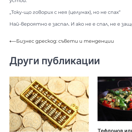
устои.
„Току-що говорих с нея (целунах), но не спах“
Най-вероятно е заспал. И ако не е спал, не е защ
Навигация
⟵
Бизнес дрескод: съвети и тенденции
Други публикации
Тефлонов ил