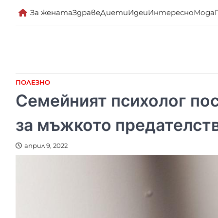
Skip
За жената
Здраве
Диети
Идеи
Интересно
Мода
to
content
ПОЛЕЗНО
Семейният психолог по
за мъжкото предателст
април 9, 2022