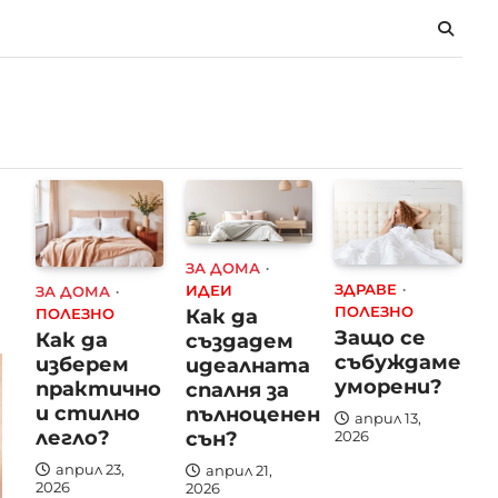
ЗА ДОМА
ЗДРАВЕ
ИДЕИ
ЗА ДОМА
ПОЛЕЗНО
Как да
ПОЛЕЗНО
Защо се
Как да
създадем
събуждаме
изберем
идеалната
уморени?
практично
спалня за
и стилно
пълноценен
април 13,
легло?
сън?
2026
април 23,
април 21,
2026
2026