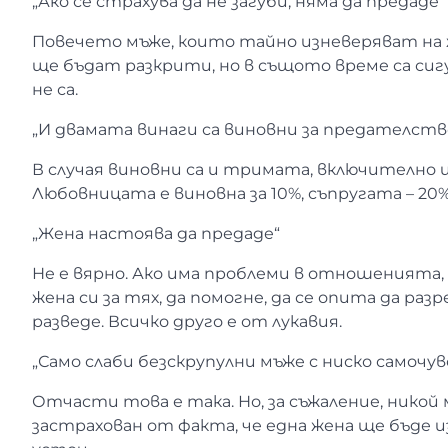
„Ако се страхува да не загуби, няма да предаде“
Повечето мъже, които тайно изневеряват на ж
ще бъдат разкрити, но в същото време са сиг
не са.
„И двамата винаги са виновни за предателств
В случая виновни са и тримата, включително и
Любовницата е виновна за 10%, съпругата – 20
„Жена настоява да предаде“
Не е вярно. Ако има проблеми в отношенията, 
жена си за тях, да помогне, да се опита да разр
разведе. Всичко друго е от лукавия.
„Само слаби безскрупулни мъже с ниско самочу
Отчасти това е така. Но, за съжаление, никой
застрахован от факта, че една жена ще бъде и