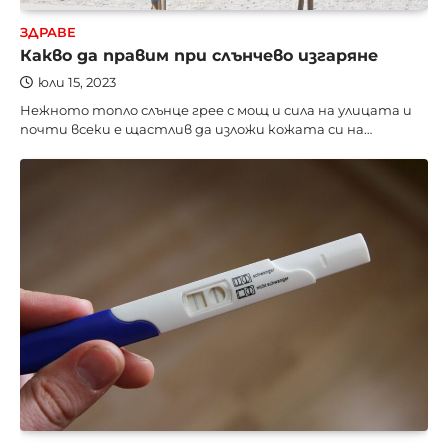
ЗДРАВЕ
Какво да правим при слънчево изгаряне
юли 15, 2023
Нежното топло слънце грее с мощ и сила на улицата и
почти всеки е щастлив да изложи кожата си на…