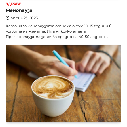
ЗДРАВЕ
Менопауза
април 23, 2023
Като цяло менопаузата отнема около 10-15 години в
живота на жената. Има няколко етапа.
Пременопаузата започва средно на 40-50 години,…