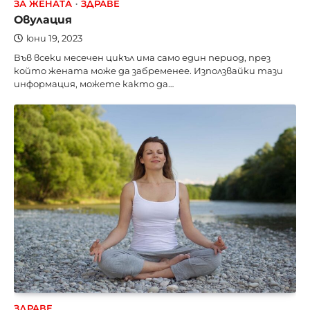
ЗА ЖЕНАТА
ЗДРАВЕ
Овулация
юни 19, 2023
Във всеки месечен цикъл има само един период, през
който жената може да забременее. Използвайки тази
информация, можете както да…
ЗДРАВЕ