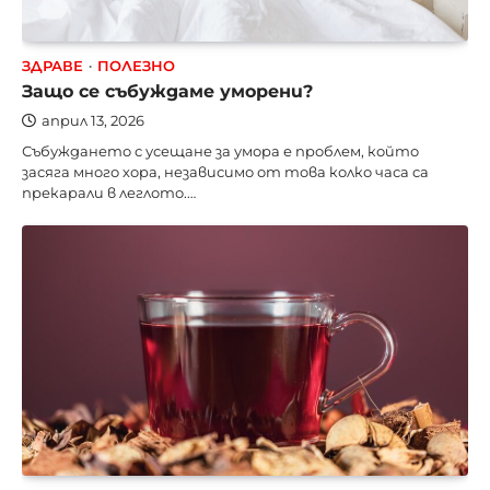
ЗДРАВЕ
ПОЛЕЗНО
Защо се събуждаме уморени?
април 13, 2026
Събуждането с усещане за умора е проблем, който
засяга много хора, независимо от това колко часа са
прекарали в леглото.…