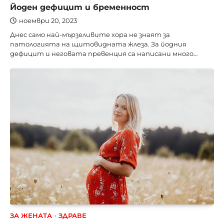
Йоден дефицит и бременност
ноември 20, 2023
Днес само най-мързеливите хора не знаят за
патологията на щитовидната жлеза. За йодния
дефицит и неговата превенция са написани много…
ЗА ЖЕНАТА
ЗДРАВЕ