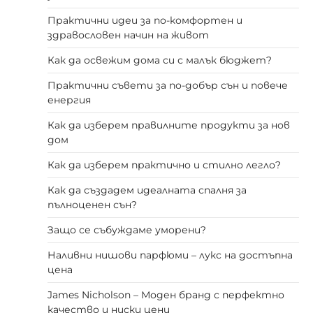
Практични идеи за по-комфортен и
здравословен начин на живот
Как да освежим дома си с малък бюджет?
Практични съвети за по-добър сън и повече
енергия
Как да изберем правилните продукти за нов
дом
Как да изберем практично и стилно легло?
Как да създадем идеалната спалня за
пълноценен сън?
Защо се събуждаме уморени?
Наливни нишови парфюми – лукс на достъпна
цена
James Nicholson – Моден бранд с перфектно
качество и ниски цени