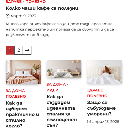
ЗДРАВЕ
ПОЛЕЗНО
Колко чаши кафе са полезни
март 9, 2023
Много хора пият кафе само защото тази ароматна
напитка перфектно им помага да се събудят и да се
развеселят по-бързо,…
Разделяне
1
2
на
публикациите
на
страници
ЗА ДОМА
ИДЕИ
ЗДРАВЕ
ЗА ДОМА
Как да
ПОЛЕЗНО
ПОЛЕЗНО
създадем
Защо се
Как да
идеалната
събуждаме
изберем
спалня за
уморени?
практично и
пълноценен
стилно
април 13, 2026
сън?
легло?