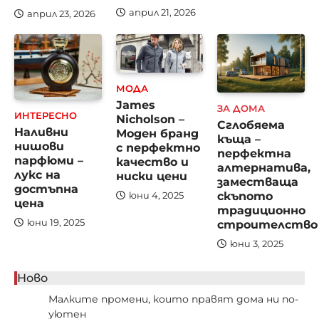
април 21, 2026
април 23, 2026
МОДА
James
ЗА ДОМА
ИНТЕРЕСНО
Nicholson –
Сглобяема
Наливни
Моден бранд
къща –
нишови
с перфектно
перфектна
парфюми –
качество и
алтернатива,
лукс на
ниски цени
заместваща
достъпна
скъпото
юни 4, 2025
цена
традиционно
строителство
юни 19, 2025
юни 3, 2025
Ново
Малките промени, които правят дома ни по-
уютен