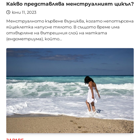
Какво представлява менструалният цикъл?
юни 11, 2023
Менструалното кървене възниква, когато непотърсена
яйцеклетка напусне тялото. В същото време има
отхвърляне на вътрешния слой на матката
(ендометриума), който…