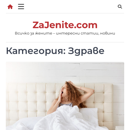
Skip
to
content
ZaJenite.com
Всичко за жените – интересни статии, новини
Категория:
Здраве