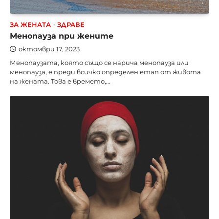
ЗА ЖЕНАТА
ЗДРАВЕ
Менопауза при жените
октомври 17, 2023
Менопаузата, която също се нарича менопауза или
менопауза, е преди всичко определен етап от живота
на жената. Това е времето,…