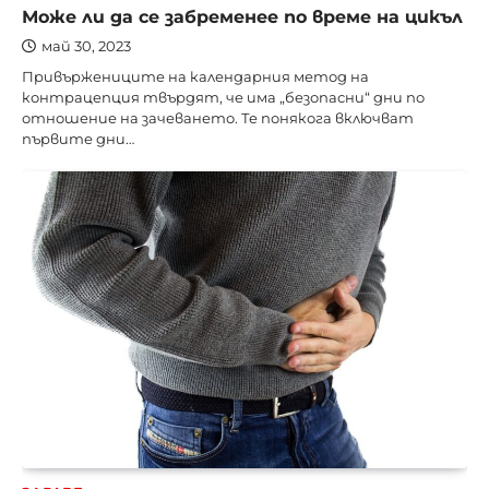
Може ли да се забременее по време на цикъл
май 30, 2023
Привържениците на календарния метод на
контрацепция твърдят, че има „безопасни“ дни по
отношение на зачеването. Те понякога включват
първите дни…